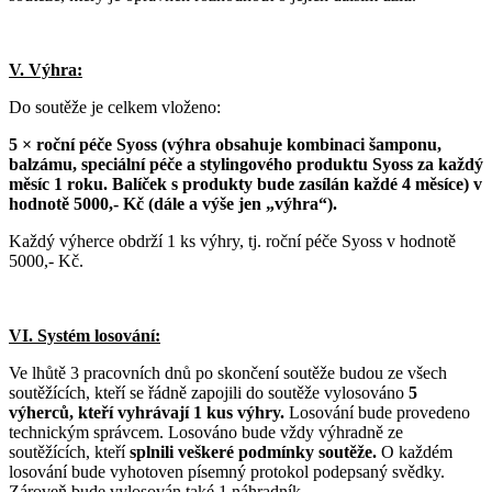
V. Výhra:
Do soutěže je celkem vloženo:
5 × roční péče Syoss (výhra obsahuje kombinaci šamponu,
balzámu, speciální péče a stylingového produktu Syoss za každý
měsíc 1 roku. Balíček s produkty bude zasílán každé 4 měsíce) v
hodnotě 5000,- Kč (dále a výše jen „výhra“).
Každý výherce obdrží 1 ks výhry, tj. roční péče Syoss v hodnotě
5000,- Kč.
VI. Systém losování:
Ve lhůtě 3 pracovních dnů po skončení soutěže budou ze všech
soutěžících, kteří se řádně zapojili do soutěže vylosováno
5
výherců, kteří vyhrávají 1 kus výhry.
Losování bude provedeno
technickým správcem. Losováno bude vždy výhradně ze
soutěžících, kteří
splnili veškeré podmínky soutěže.
O každém
losování bude vyhotoven písemný protokol podepsaný svědky.
Zároveň bude vylosován také 1 náhradník.