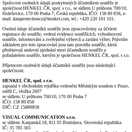
Správcem osobních údajů poskytnutých účastníkem soutěže je
společnost HENKEL ČR, spol. s r.o., se sídlem U průhonu 700/10,
Holešovice, 170 00 Praha 7, Česká republika, IČO: 158 89 858, e-
mail: dataprotectioncz@henkel.com, tel.: +420 220 101 101.
Osobní údaje účastníků soutěže jsou zpracovávány za účelem
registrace do soutěže, vedení evidence soutěžících, vyhodnocení
soutěže, informování a zveřejnění výherců a zaslání výher. Právním
základem pro toto zpracování jsou tato pravidla soutěže, která
představují smluvní ujednání mezi účastníkem soutěže a
pořadatelem soutěže, kterým je společnost HENKEL ČR, spol. s r.o.
Příjemcem osobních údajů účastníků soutěže jsou následující
společnosti:
HENKEL ČR, spol. s r.o.
zapsaná v obchodním rejstříku vedeném Městským soudem v Praze,
oddíl C, vložka 2607
se sídlem: U průhonu 700/10, 170 00 Praha 7
IČO: 158 89 858
DIČ: CZ 15889858
VISUAL COMMUNICATION s.r.o.
se sídlem: Karpatská 18, 811 05 Bratislava, Slovenská republika
IČ: 35 785 365