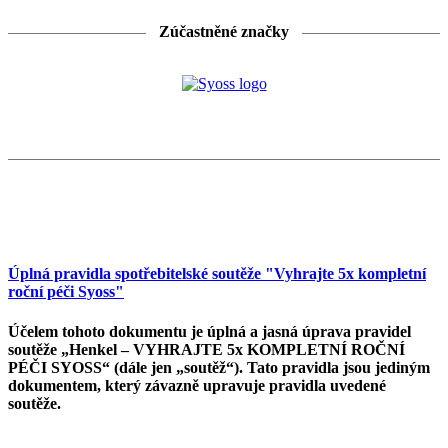
Zúčastněné značky
Úplná pravidla spotřebitelské soutěže "Vyhrajte 5x kompletní
roční péči Syoss"
Účelem tohoto dokumentu je úplná a jasná úprava pravidel
soutěže „Henkel – VYHRAJTE 5x KOMPLETNÍ ROČNÍ
PÉČI SYOSS“ (dále jen „soutěž“). Tato pravidla jsou jediným
dokumentem, který závazně upravuje pravidla uvedené
soutěže.