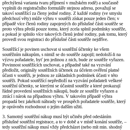
přechýlená varianta tvaru příjmení v mužském rodě) a současně
vyplnili do registračního formuláře stejnou adresu, považují se
takoví soutěžící za členy jedné rodiny. Z každé rodiny (ve smyslu
předchozí věty) může výhru v soutěži získat pouze jeden člen; v
případě více členů rodiny zapojených do příslušné části soutěže se
proto výhra předá pouze tomu, který zcela splnil podmínky soutěže,
a pokud je splnilo více takových členů jedné rodiny, pak tomu, který
provedl svou registraci do příslušné části soutěže nejdříve.
Soutěžící je povinen uschovat si soutěžní účtenky ke všem
soutěžním nákupům, s nimiž se do soutěže zapojil; nedoloží-li na
výzvu pořadatele, byť jen jedinou z nich, bude ze soutěže vyřazen.
Povinnost soutěžících uschovat, a případně také na vyzvání
předložit, originály soutěžních účtenek za účelem ověření platné
účasti v soutěži, je jednou ze základních podmínek účasti v této
soutěži. Pokud soutěžící nepředloží na vyzvání pořadateli veškeré
soutěžní účtenky, se kterými se účastnil soutěže a které prokazují
řádné provedení soutěžních nákupů, bude ze soutěže vyřazen a
ztrácí i nárok na případnou výhru. V takovém případě výhra
propadá bez jakékoli náhrady ve prospěch pořadatele soutěže, který
je oprávněn rozhodnout o jejím dalším užití.
3. Samotný soutěžní nákup musí být učiněn před odesláním
příslušné soutěžní registrace, a to v době a v místě konání soutěže, –
tedy soutěžní nákup musí vždy předcházet (nebo mít min. shodný