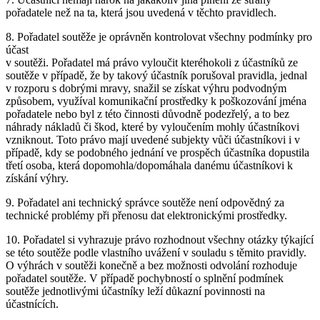
pořadatele než na ta, která jsou uvedená v těchto pravidlech.
8. Pořadatel soutěže je oprávněn kontrolovat všechny podmínky pro
účast
v soutěži. Pořadatel má právo vyloučit kteréhokoli z účastníků ze
soutěže v případě, že by takový účastník porušoval pravidla, jednal
v rozporu s dobrými mravy, snažil se získat výhru podvodným
způsobem, využíval komunikační prostředky k poškozování jména
pořadatele nebo byl z této činnosti důvodně podezřelý, a to bez
náhrady nákladů či škod, které by vyloučením mohly účastníkovi
vzniknout. Toto právo mají uvedené subjekty vůči účastníkovi i v
případě, kdy se podobného jednání ve prospěch účastníka dopustila
třetí osoba, která dopomohla/dopomáhala danému účastníkovi k
získání výhry.
9. Pořadatel ani technický správce soutěže není odpovědný za
technické problémy při přenosu dat elektronickými prostředky.
10. Pořadatel si vyhrazuje právo rozhodnout všechny otázky týkající
se této soutěže podle vlastního uvážení v souladu s těmito pravidly.
O výhrách v soutěži konečně a bez možnosti odvolání rozhoduje
pořadatel soutěže. V případě pochybností o splnění podmínek
soutěže jednotlivými účastníky leží důkazní povinnosti na
účastnících.