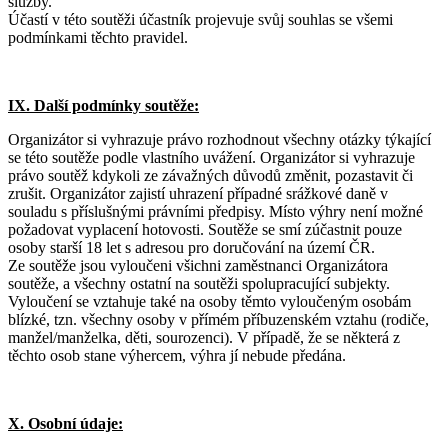
služby.
Účastí v této soutěži účastník projevuje svůj souhlas se všemi
podmínkami těchto pravidel.
IX. Další podmínky soutěže:
Organizátor si vyhrazuje právo rozhodnout všechny otázky týkající
se této soutěže podle vlastního uvážení. Organizátor si vyhrazuje
právo soutěž kdykoli ze závažných důvodů změnit, pozastavit či
zrušit. Organizátor zajistí uhrazení případné srážkové daně v
souladu s příslušnými právními předpisy. Místo výhry není možné
požadovat vyplacení hotovosti. Soutěže se smí zúčastnit pouze
osoby starší 18 let s adresou pro doručování na území ČR.
Ze soutěže jsou vyloučeni všichni zaměstnanci Organizátora
soutěže, a všechny ostatní na soutěži spolupracující subjekty.
Vyloučení se vztahuje také na osoby těmto vyloučeným osobám
blízké, tzn. všechny osoby v přímém příbuzenském vztahu (rodiče,
manžel/manželka, děti, sourozenci). V případě, že se některá z
těchto osob stane výhercem, výhra jí nebude předána.
X. Osobní údaje: