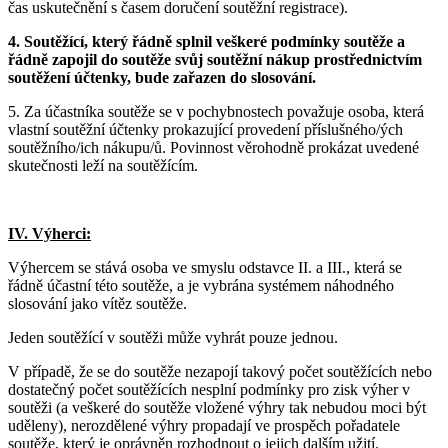
čas uskutečnění s časem doručení soutěžní registrace).
4. Soutěžící, který řádně splnil veškeré podmínky soutěže a
řádně zapojil do soutěže svůj soutěžní nákup prostřednictvím
soutěžení účtenky, bude zařazen do slosování.
5. Za účastníka soutěže se v pochybnostech považuje osoba, která
vlastní soutěžní účtenky prokazující provedení příslušného/ých
soutěžního/ich nákupu/ů. Povinnost věrohodně prokázat uvedené
skutečnosti leží na soutěžícím.
IV. Výherci:
Výhercem se stává osoba ve smyslu odstavce II. a III., která se
řádně účastní této soutěže, a je vybrána systémem náhodného
slosování jako vítěz soutěže.
Jeden soutěžící v soutěži může vyhrát pouze jednou.
V případě, že se do soutěže nezapojí takový počet soutěžících nebo
dostatečný počet soutěžících nesplní podmínky pro zisk výher v
soutěži (a veškeré do soutěže vložené výhry tak nebudou moci být
uděleny), nerozdělené výhry propadají ve prospěch pořadatele
soutěže, který je oprávněn rozhodnout o jejich dalším užití.