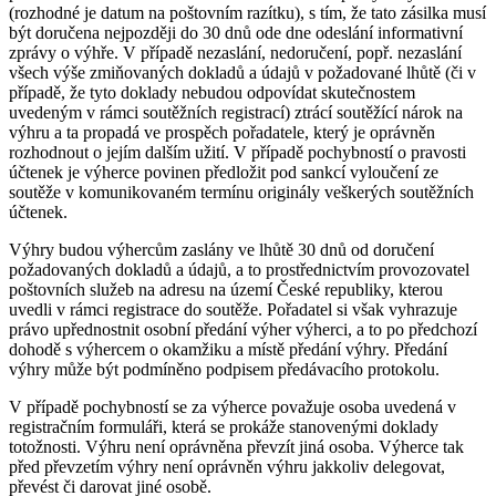
(rozhodné je datum na poštovním razítku), s tím, že tato zásilka musí
být doručena nejpozději do 30 dnů ode dne odeslání informativní
zprávy o výhře. V případě nezaslání, nedoručení, popř. nezaslání
všech výše zmiňovaných dokladů a údajů v požadované lhůtě (či v
případě, že tyto doklady nebudou odpovídat skutečnostem
uvedeným v rámci soutěžních registrací) ztrácí soutěžící nárok na
výhru a ta propadá ve prospěch pořadatele, který je oprávněn
rozhodnout o jejím dalším užití. V případě pochybností o pravosti
účtenek je výherce povinen předložit pod sankcí vyloučení ze
soutěže v komunikovaném termínu originály veškerých soutěžních
účtenek.
Výhry budou výhercům zaslány ve lhůtě 30 dnů od doručení
požadovaných dokladů a údajů, a to prostřednictvím provozovatel
poštovních služeb na adresu na území České republiky, kterou
uvedli v rámci registrace do soutěže. Pořadatel si však vyhrazuje
právo upřednostnit osobní předání výher výherci, a to po předchozí
dohodě s výhercem o okamžiku a místě předání výhry. Předání
výhry může být podmíněno podpisem předávacího protokolu.
V případě pochybností se za výherce považuje osoba uvedená v
registračním formuláři, která se prokáže stanovenými doklady
totožnosti. Výhru není oprávněna převzít jiná osoba. Výherce tak
před převzetím výhry není oprávněn výhru jakkoliv delegovat,
převést či darovat jiné osobě.