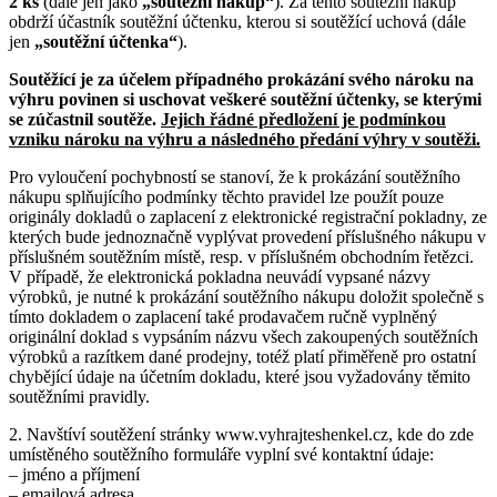
2 ks
(dále jen jako
„soutěžní nákup“
). Za tento soutěžní nákup
obdrží účastník soutěžní účtenku, kterou si soutěžící uchová (dále
jen
„soutěžní účtenka“
).
Soutěžící je za účelem případného prokázání svého nároku na
výhru povinen si uschovat veškeré soutěžní účtenky, se kterými
se zúčastnil soutěže.
Jejich řádné předložení je podmínkou
vzniku nároku na výhru a následného předání výhry v soutěži.
Pro vyloučení pochybností se stanoví, že k prokázání soutěžního
nákupu splňujícího podmínky těchto pravidel lze použít pouze
originály dokladů o zaplacení z elektronické registrační pokladny, ze
kterých bude jednoznačně vyplývat provedení příslušného nákupu v
příslušném soutěžním místě, resp. v příslušném obchodním řetězci.
V případě, že elektronická pokladna neuvádí vypsané názvy
výrobků, je nutné k prokázání soutěžního nákupu doložit společně s
tímto dokladem o zaplacení také prodavačem ručně vyplněný
originální doklad s vypsáním názvu všech zakoupených soutěžních
výrobků a razítkem dané prodejny, totéž platí přiměřeně pro ostatní
chybějící údaje na účetním dokladu, které jsou vyžadovány těmito
soutěžními pravidly.
2. Navštíví soutěžení stránky www.vyhrajteshenkel.cz, kde do zde
umístěného soutěžního formuláře vyplní své kontaktní údaje:
– jméno a příjmení
– emailová adresa