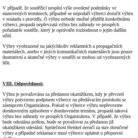
V případě, že soutěžící nesplní výše uvedené podmínky ve
stanovených termínech, případně se nepodaří výherci doručit výhru
v souladu s pravidly, či výhru nebude možné přidělit konkrétnímu
výherci, propadá nepřevzatá výhra bez náhrady ve prospěch
pořadatele soutěže, který je oprávněn rozhodnout o jejím dalším
užití.
Výhry vyobrazené na jakýchkoliv reklamních a propagačních
materiálech, anebo v jiných komunikačních materiálech jsou pouze
ilustrativní a skutečné výhry v soutěži se mohou od vyobrazených
lišit.
VIII. Odpovědnost:
Výhra je považována za předanou okamžikem, kdy je převzetí
výhry potvrzeno podpisem výherce na předávacím protokolu se
zástupcem Organizátora. Pokud si výherce výhru nepřevezme
domluveným způsobem v domluveném termínu, propadá taková
výhra bez náhrady ve prospěch Organizátora. V případě, že výhra
bude odeslána poštou, bude se považovat za předanou již
okamžikem odeslání. Společnost Henkel neručí za stav doručené
výhry a případné reklamace musí výherce uplatnit u přepravní