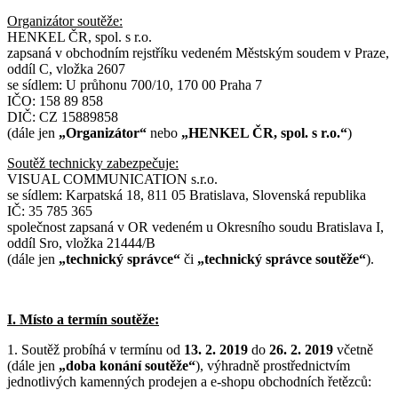
Organizátor soutěže:
HENKEL ČR, spol. s r.o.
zapsaná v obchodním rejstříku vedeném Městským soudem v Praze,
oddíl C, vložka 2607
se sídlem: U průhonu 700/10, 170 00 Praha 7
IČO: 158 89 858
DIČ: CZ 15889858
(dále jen
„Organizátor“
nebo
„HENKEL ČR, spol. s r.o.“
)
Soutěž technicky zabezpečuje:
VISUAL COMMUNICATION s.r.o.
se sídlem: Karpatská 18, 811 05 Bratislava, Slovenská republika
IČ: 35 785 365
společnost zapsaná v OR vedeném u Okresního soudu Bratislava I,
oddíl Sro, vložka 21444/B
(dále jen
„technický správce“
či
„technický správce soutěže“
).
I. Místo a termín soutěže:
1. Soutěž probíhá v termínu od
13. 2. 2019
do
26. 2. 2019
včetně
(dále jen
„doba konání soutěže“
), výhradně prostřednictvím
jednotlivých kamenných prodejen a e-shopu obchodních řetězců: