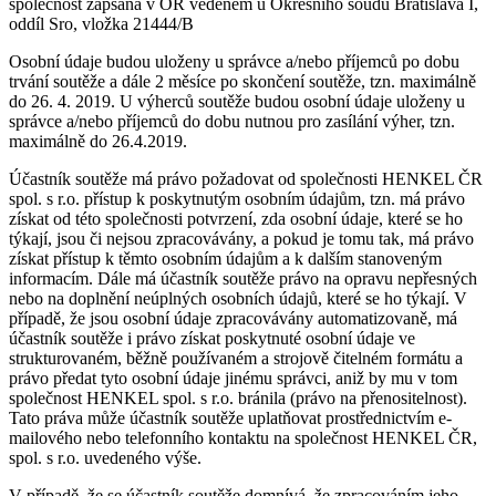
společnost zapsaná v OR vedeném u Okresního soudu Bratislava I,
oddíl Sro, vložka 21444/B
Osobní údaje budou uloženy u správce a/nebo příjemců po dobu
trvání soutěže a dále 2 měsíce po skončení soutěže, tzn. maximálně
do 26. 4. 2019. U výherců soutěže budou osobní údaje uloženy u
správce a/nebo příjemců do dobu nutnou pro zasílání výher, tzn.
maximálně do 26.4.2019.
Účastník soutěže má právo požadovat od společnosti HENKEL ČR
spol. s r.o. přístup k poskytnutým osobním údajům, tzn. má právo
získat od této společnosti potvrzení, zda osobní údaje, které se ho
týkají, jsou či nejsou zpracovávány, a pokud je tomu tak, má právo
získat přístup k těmto osobním údajům a k dalším stanoveným
informacím. Dále má účastník soutěže právo na opravu nepřesných
nebo na doplnění neúplných osobních údajů, které se ho týkají. V
případě, že jsou osobní údaje zpracovávány automatizovaně, má
účastník soutěže i právo získat poskytnuté osobní údaje ve
strukturovaném, běžně používaném a strojově čitelném formátu a
právo předat tyto osobní údaje jinému správci, aniž by mu v tom
společnost HENKEL spol. s r.o. bránila (právo na přenositelnost).
Tato práva může účastník soutěže uplatňovat prostřednictvím e-
mailového nebo telefonního kontaktu na společnost HENKEL ČR,
spol. s r.o. uvedeného výše.
V případě, že se účastník soutěže domnívá, že zpracováním jeho