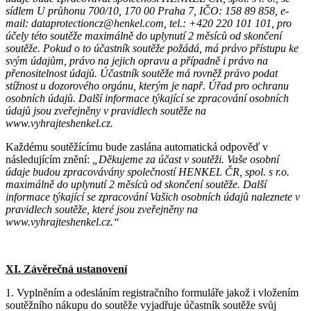
sídlem U průhonu 700/10, 170 00 Praha 7, IČO: 158 89 858, e-
mail: dataprotectioncz@henkel.com, tel.: +420 220 101 101, pro
účely této soutěže maximálně do uplynutí 2 měsíců od skončení
soutěže. Pokud o to účastník soutěže požádá, má právo přístupu ke
svým údajům, právo na jejich opravu a případně i právo na
přenositelnost údajů. Účastník soutěže má rovněž právo podat
stížnost u dozorového orgánu, kterým je např. Úřad pro ochranu
osobních údajů. Další informace týkající se zpracování osobních
údajů jsou zveřejněny v pravidlech soutěže na
www.vyhrajteshenkel.cz.
Každému soutěžícímu bude zaslána automatická odpověď v
následujícím znění:
„Děkujeme za účast v soutěži. Vaše osobní
údaje budou zpracovávány společností HENKEL ČR, spol. s r.o.
maximálně do uplynutí 2 měsíců od skončení soutěže. Další
informace týkající se zpracování Vašich osobních údajů naleznete v
pravidlech soutěže, které jsou zveřejněny na
www.vyhrajteshenkel.cz.“
XI. Závěrečná ustanovení
1. Vyplněním a odesláním registračního formuláře jakož i vložením
soutěžního nákupu do soutěže vyjadřuje účastník soutěže svůj