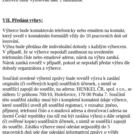
VII. Předání výhry:
Výherce bude kontaktován telefonicky nebo emailem na kontakt,
který uvedl v kontaktním formuláři vždy do 10 pracovních dnů od
losování.
Výhra bude předána dle individuální dohody s každým výhercem.
V případě, že se výherce nepodaří zastihnout na uvedeném
telefonním čísle nebo emailové adrese, nárok na výhru zaniká.
Nárok zaniká rovněž v případě, pokud se nepodaří předat výhru dle
dohody organizátora a výherce.
Součástí uvedené výherní zprávy bude rovněž výzva k zaslání
originálu (či ověřených kopií) soutěžních účtenek, s nimiž se
soutěžící zapojil do soutěže, na adresu: HENKEL ČR, spol. s r.o., se
sídlem: U průhonu 700/10, Holešovice, 170 00 Praha 7. Součástí
této soutěžní zásilky musí být i kompletní kontaktní údaje výherce,
které soutěžící uvedl při soutěžní registraci, v rozsahu: jméno,
příjmení, telefonní číslo a e-mailová adresa a doručovací adresa na
území České republiky (na níž má být zaslána výhra) a dále originál
(či ověřené kopie) soutěžních účtenek, s nimiž se soutěžící zapojil
do soutěže. Zásilku výherce musí odeslat nejpozději do 5
pracovních dnů ode dne odeslání informativní zprávy o výhře