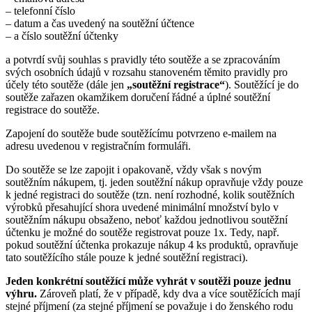
– telefonní číslo
– datum a čas uvedený na soutěžní účtence
– a číslo soutěžní účtenky
a potvrdí svůj souhlas s pravidly této soutěže a se zpracováním
svých osobních údajů v rozsahu stanoveném těmito pravidly pro
účely této soutěže (dále jen
„soutěžní registrace“
). Soutěžící je do
soutěže zařazen okamžikem doručení řádné a úplné soutěžní
registrace do soutěže.
Zapojení do soutěže bude soutěžícímu potvrzeno e-mailem na
adresu uvedenou v registračním formuláři.
Do soutěže se lze zapojit i opakovaně, vždy však s novým
soutěžním nákupem, tj. jeden soutěžní nákup opravňuje vždy pouze
k jedné registraci do soutěže (tzn. není rozhodné, kolik soutěžních
výrobků přesahující shora uvedené minimální množství bylo v
soutěžním nákupu obsaženo, neboť každou jednotlivou soutěžní
účtenku je možné do soutěže registrovat pouze 1x. Tedy, např.
pokud soutěžní účtenka prokazuje nákup 4 ks produktů, opravňuje
tato soutěžícího stále pouze k jedné soutěžní registraci).
Jeden konkrétní soutěžící může vyhrát v soutěži pouze jednu
výhru.
Zároveň platí, že v případě, kdy dva a více soutěžících mají
stejné příjmení (za stejné příjmení se považuje i do ženského rodu