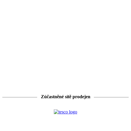
*šampon, balzám, speciální péče a stylingový produkt Syoss
od 13. 02. 2019 do 26. 02. 2019
Zúčastněné sítě prodejen