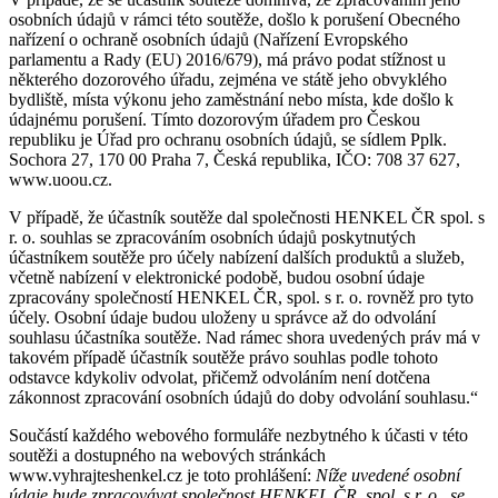
osobních údajů v rámci této soutěže, došlo k porušení Obecného
nařízení o ochraně osobních údajů (Nařízení Evropského
parlamentu a Rady (EU) 2016/679), má právo podat stížnost u
některého dozorového úřadu, zejména ve státě jeho obvyklého
bydliště, místa výkonu jeho zaměstnání nebo místa, kde došlo k
údajnému porušení. Tímto dozorovým úřadem pro Českou
republiku je Úřad pro ochranu osobních údajů, se sídlem Pplk.
Sochora 27, 170 00 Praha 7, Česká republika, IČO: 708 37 627,
www.uoou.cz.
V případě, že účastník soutěže dal společnosti HENKEL ČR spol. s
r. o. souhlas se zpracováním osobních údajů poskytnutých
účastníkem soutěže pro účely nabízení dalších produktů a služeb,
včetně nabízení v elektronické podobě, budou osobní údaje
zpracovány společností HENKEL ČR, spol. s r. o. rovněž pro tyto
účely. Osobní údaje budou uloženy u správce až do odvolání
souhlasu účastníka soutěže. Nad rámec shora uvedených práv má v
takovém případě účastník soutěže právo souhlas podle tohoto
odstavce kdykoliv odvolat, přičemž odvoláním není dotčena
zákonnost zpracování osobních údajů do doby odvolání souhlasu.“
Součástí každého webového formuláře nezbytného k účasti v této
soutěži a dostupného na webových stránkách
www.vyhrajteshenkel.cz je toto prohlášení:
Níže uvedené osobní
údaje bude zpracovávat společnost HENKEL ČR, spol. s r. o., se