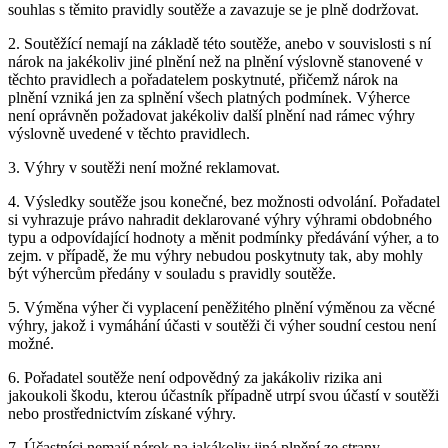
souhlas s těmito pravidly soutěže a zavazuje se je plně dodržovat.
2. Soutěžící nemají na základě této soutěže, anebo v souvislosti s ní
nárok na jakékoliv jiné plnění než na plnění výslovně stanovené v
těchto pravidlech a pořadatelem poskytnuté, přičemž nárok na
plnění vzniká jen za splnění všech platných podmínek. Výherce
není oprávněn požadovat jakékoliv další plnění nad rámec výhry
výslovně uvedené v těchto pravidlech.
3. Výhry v soutěži není možné reklamovat.
4. Výsledky soutěže jsou konečné, bez možnosti odvolání. Pořadatel
si vyhrazuje právo nahradit deklarované výhry výhrami obdobného
typu a odpovídající hodnoty a měnit podmínky předávání výher, a to
zejm. v případě, že mu výhry nebudou poskytnuty tak, aby mohly
být výhercům předány v souladu s pravidly soutěže.
5. Výměna výher či vyplacení peněžitého plnění výměnou za věcné
výhry, jakož i vymáhání účasti v soutěži či výher soudní cestou není
možné.
6. Pořadatel soutěže není odpovědný za jakákoliv rizika ani
jakoukoli škodu, kterou účastník případně utrpí svou účastí v soutěži
nebo prostřednictvím získané výhry.
7. Účastníci nemají nárok na jakákoliv jiná plnění ze strany