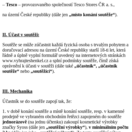
–
Tesco
– provozovaného společností Tesco Stores ČR a. s.,
na území České republiky (dále jen
„místo konání soutěže“
).
II. Účast v soutěži:
Soutěže se může zúčastnit každá fyzická osoba s trvalým pobytem a
doručovací adresou na území České republiky starší 18-ti let, která
řádně a úplně vyplní formulář uvedený na internetových stránkách
www.vyhrajteshenkel.cz a splní podmínky soutěže, čímž získá
oprávnění k účasti v soutěži (dále také
„účastník“, „účastník
soutěže“
nebo
„soutěžící“
).
III. Mechanika
Účastník se do soutěže zapojí tak, že:
1. v době konání soutěže a místě konání soutěže, resp. v kamenné
prodejně ve vybraném obchodním řetězci zapojeném do soutěže
jednorázově
(na jednu účtenku) zakoupí kosmetické výrobky
značky Syoss (dále jen
„soutěžní výrobky“
),
v minimálním počtu