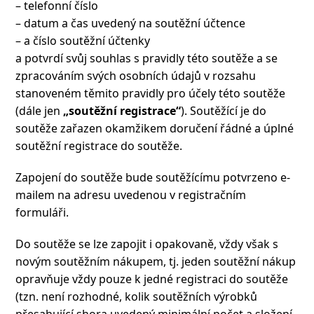
– telefonní číslo
– datum a čas uvedený na soutěžní účtence
– a číslo soutěžní účtenky
a potvrdí svůj souhlas s pravidly této soutěže a se
zpracováním svých osobních údajů v rozsahu
stanoveném těmito pravidly pro účely této soutěže
(dále jen
„soutěžní registrace“
). Soutěžící je do
soutěže zařazen okamžikem doručení řádné a úplné
soutěžní registrace do soutěže.
Zapojení do soutěže bude soutěžícímu potvrzeno e-
mailem na adresu uvedenou v registračním
formuláři.
Do soutěže se lze zapojit i opakovaně, vždy však s
novým soutěžním nákupem, tj. jeden soutěžní nákup
opravňuje vždy pouze k jedné registraci do soutěže
(tzn. není rozhodné, kolik soutěžních výrobků
přesahující shora uvedený minimální počet a složení