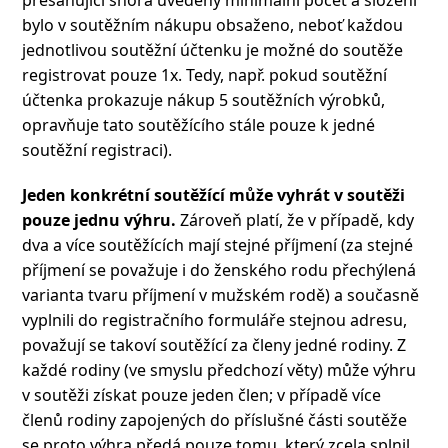
bylo v soutěžním nákupu obsaženo, neboť každou
jednotlivou soutěžní účtenku je možné do soutěže
registrovat pouze 1x. Tedy, např. pokud soutěžní
účtenka prokazuje nákup 5 soutěžních výrobků,
opravňuje tato soutěžícího stále pouze k jedné
soutěžní registraci).
Jeden konkrétní soutěžící může vyhrát v soutěži
pouze jednu výhru.
Zároveň platí, že v případě, kdy
dva a více soutěžících mají stejné příjmení (za stejné
příjmení se považuje i do ženského rodu přechýlená
varianta tvaru příjmení v mužském rodě) a současně
vyplnili do registračního formuláře stejnou adresu,
považují se takoví soutěžící za členy jedné rodiny. Z
každé rodiny (ve smyslu předchozí věty) může výhru
v soutěži získat pouze jeden člen; v případě více
členů rodiny zapojených do příslušné části soutěže
se proto výhra předá pouze tomu, který zcela splnil