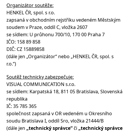
Organizátor soutěže:
HENKEL ČR, spol. s r.o.
zapsaná v obchodním rejstříku vedeném Městským
soudem v Praze, oddíl C, vložka 2607
se sídlem: U průhonu 700/10, 170 00 Praha 7
IČO: 158 89 858
DIČ: CZ 15889858
(dále jen „Organizátor“ nebo „HENKEL ČR, spol. s
r.o.“)
Soutěž technicky zabezpečuje:
VISUAL COMMUNICATION s.r.o.
se sídlem: Karpatská 18, 811 05 Bratislava, Slovenská
republika
IČ: 35 785 365
společnost zapsaná v OR vedeném u Okresního
soudu Bratislava I, oddíl Sro, vložka 21444/B
(dále jen
„technický správce“
či
„technický správce