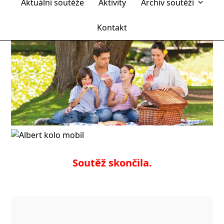
Aktuální soutěže
Aktivity
Archiv soutěží
mobile
mobile
menu
menu
Kontakt
Soutěž skončila.