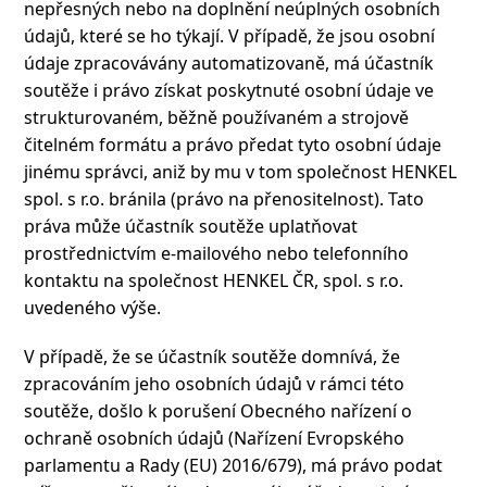
nepřesných nebo na doplnění neúplných osobních
údajů, které se ho týkají. V případě, že jsou osobní
údaje zpracovávány automatizovaně, má účastník
soutěže i právo získat poskytnuté osobní údaje ve
strukturovaném, běžně používaném a strojově
čitelném formátu a právo předat tyto osobní údaje
jinému správci, aniž by mu v tom společnost HENKEL
spol. s r.o. bránila (právo na přenositelnost). Tato
práva může účastník soutěže uplatňovat
prostřednictvím e-mailového nebo telefonního
kontaktu na společnost HENKEL ČR, spol. s r.o.
uvedeného výše.
V případě, že se účastník soutěže domnívá, že
zpracováním jeho osobních údajů v rámci této
soutěže, došlo k porušení Obecného nařízení o
ochraně osobních údajů (Nařízení Evropského
parlamentu a Rady (EU) 2016/679), má právo podat