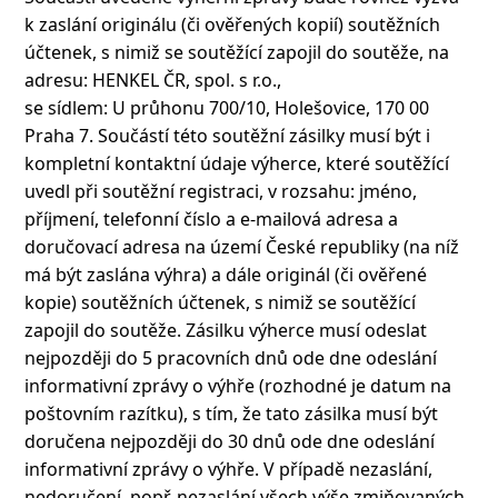
k zaslání originálu (či ověřených kopií) soutěžních
účtenek, s nimiž se soutěžící zapojil do soutěže, na
adresu: HENKEL ČR, spol. s r.o.,
se sídlem: U průhonu 700/10, Holešovice, 170 00
Praha 7. Součástí této soutěžní zásilky musí být i
kompletní kontaktní údaje výherce, které soutěžící
uvedl při soutěžní registraci, v rozsahu: jméno,
příjmení, telefonní číslo a e-mailová adresa a
doručovací adresa na území České republiky (na níž
má být zaslána výhra) a dále originál (či ověřené
kopie) soutěžních účtenek, s nimiž se soutěžící
zapojil do soutěže. Zásilku výherce musí odeslat
nejpozději do 5 pracovních dnů ode dne odeslání
informativní zprávy o výhře (rozhodné je datum na
poštovním razítku), s tím, že tato zásilka musí být
doručena nejpozději do 30 dnů ode dne odeslání
informativní zprávy o výhře. V případě nezaslání,
nedoručení, popř. nezaslání všech výše zmiňovaných