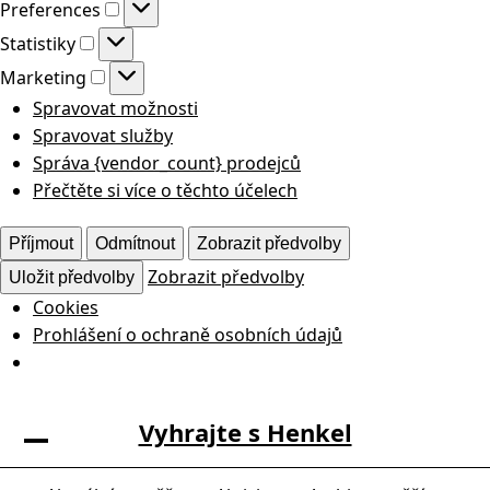
Preferences
Preferences
Statistiky
Statistiky
Marketing
Marketing
Spravovat možnosti
Spravovat služby
Správa {vendor_count} prodejců
Přečtěte si více o těchto účelech
Příjmout
Odmítnout
Zobrazit předvolby
Zobrazit předvolby
Uložit předvolby
Cookies
Prohlášení o ochraně osobních údajů
Skip
Vyhrajte s Henkel
to
Open
Close
content