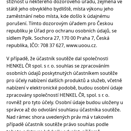
stížnost u některého dozorového úřadu, zejména ve
státě jeho obvyklého bydliště, místa výkonu jeho
zaměstnání nebo místa, kde došlo k údajnému
porušení. Tímto dozorovým úřadem pro Českou
republiku je Úřad pro ochranu osobních údajů, se
sídlem Pplk. Sochora 27, 170 00 Praha 7, Česká
republika, IČO: 708 37 627, www.uoou.cz.
V případě, že účastník soutěže dal společnosti
HENKEL ČR spol. s r. o. souhlas se zpracováním
osobních údajů poskytnutých účastníkem soutěže
pro účely nabízení dalších produktů a služeb, včetně
nabízení v elektronické podobě, budou osobní údaje
zpracovány společností HENKEL ČR, spol. s r. o.
rovněž pro tyto účely. Osobní údaje budou uloženy u
správce až do odvolání souhlasu účastníka soutěže.
Nad rámec shora uvedených práv má v takovém
případě účastník soutěže právo souhlas podle