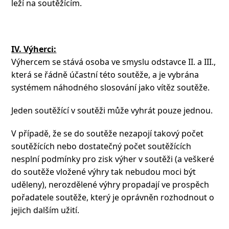
leží na soutěžícím.
IV. Výherci:
Výhercem se stává osoba ve smyslu odstavce II. a III.,
která se řádně účastní této soutěže, a je vybrána
systémem náhodného slosování jako vítěz soutěže.
Jeden soutěžící v soutěži může vyhrát pouze jednou.
V případě, že se do soutěže nezapojí takový počet
soutěžících nebo dostatečný počet soutěžících
nesplní podmínky pro zisk výher v soutěži (a veškeré
do soutěže vložené výhry tak nebudou moci být
uděleny), nerozdělené výhry propadají ve prospěch
pořadatele soutěže, který je oprávněn rozhodnout o
jejich dalším užití.