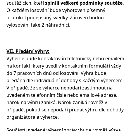
soutěžících, kteří
splnili veškeré podmínky soutěže.
O každém losování bude vyhotoven písemný
protokol podepsaný svědky. Zároveň budou
vylosováni také 2 náhradníci.
VII. Předání výhry:
Výherce bude kontaktován telefonicky nebo emailem
na kontakt, který uvedl v kontaktním formuláři vždy
do 7 pracovních dnů od losování. Výhra bude
předána dle individuální dohody s každým výhercem.
V případě, že se výherce nepodaří zastihnout na
uvedeném telefonním čísle nebo emailové adrese,
nárok na výhru zaniká. Nárok zaniká rovněž v
případě, pokud se nepodaří předat výhru dle dohody
organizátora a výherce.
Součástí uvedené výherní zprávy bude rovněž výzva