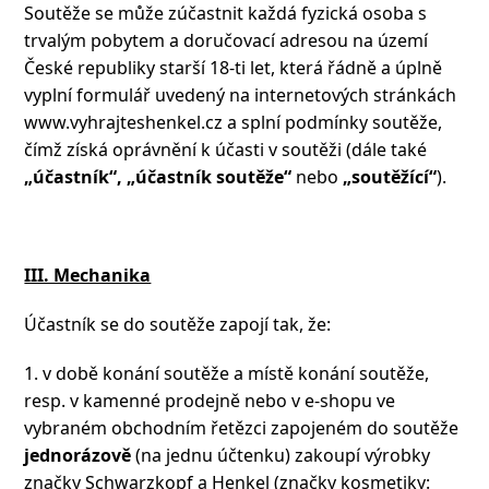
Soutěže se může zúčastnit každá fyzická osoba s
trvalým pobytem a doručovací adresou na území
České republiky starší 18-ti let, která řádně a úplně
vyplní formulář uvedený na internetových stránkách
www.vyhrajteshenkel.cz a splní podmínky soutěže,
čímž získá oprávnění k účasti v soutěži (dále také
„účastník“, „účastník soutěže“
nebo
„soutěžící“
).
III. Mechanika
Účastník se do soutěže zapojí tak, že:
1. v době konání soutěže a místě konání soutěže,
resp. v kamenné prodejně nebo v e-shopu ve
vybraném obchodním řetězci zapojeném do soutěže
jednorázově
(na jednu účtenku) zakoupí výrobky
značky Schwarzkopf a Henkel (značky kosmetiky: