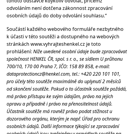
tohoto odstavce kdykoliv odvolat, přičemž
odvoláním není dotčena zákonnost zpracování
osobních údajů do doby odvolání souhlasu.“
Součástí každého webového formuláře nezbytného
k účasti v této soutěži a dostupného na webových
stránkách www.vyhrajteshenkel.cz je toto
prohlášení:
Níže uvedené osobní údaje bude zpracovávat
společnost HENKEL ČR, spol. s r. o., se sídlem U průhonu
700/10, 170 00 Praha 7, IČO: 158 89 858, e-mail:
dataprotectioncz@henkel.com, tel.: +420 220 101 101,
pro účely této soutěže maximálně do uplynutí 2 měsíců
od skončení soutěže. Pokud o to účastník soutěže požádá,
má právo přístupu ke svým údajům, právo na jejich
opravu a případně i právo na přenositelnost údajů.
Účastník soutěže má rovněž právo podat stížnost u
dozorového orgánu, kterým je např. Úřad pro ochranu
osobních údajů. Další informace týkající se zpracování
osobních údajů jsou zveřejněny v pravidlech soutěže na