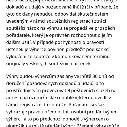
dokladů a údajů v požadované lhůtě (či v případě, že
tyto doklady nebudou odpovídat skutečnostem
uvedeným v rámci soutěžních registrací) ztrácí
soutěžící nárok na výhru a ta propadá ve prospěch
pořadatele, který je oprávněn rozhodnout o jejím
dalším užití. V případě pochybností o pravosti
účtenek je výherce povinen předložit pod sankcí
vyloučení ze soutěže v komunikovaném termínu
originály veškerých soutěžních účtenek.
Výhry budou výhercům zaslány ve lhůtě 30 dnů od
doručení požadovaných dokladů a údajů, a to
prostřednictvím provozovatel poštovních služeb na
adresu na území České republiky, kterou uvedli v
rámci registrace do soutěže. Pořadatel si však
vyhrazuje právo upřednostnit osobní předání výher
výherci, a to po předchozí dohodě s výhercem o
okamžiku a místě předání výhry. Předání výhry může