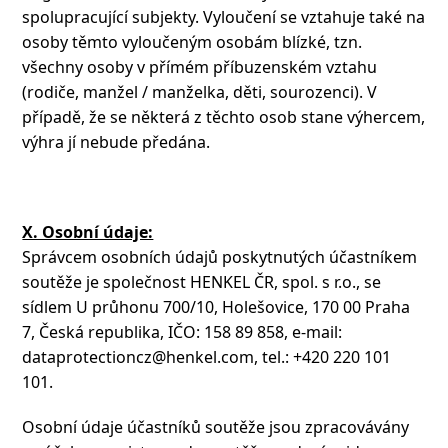
spolupracující subjekty. Vyloučení se vztahuje také na
osoby těmto vyloučeným osobám blízké, tzn.
všechny osoby v přímém příbuzenském vztahu
(rodiče, manžel / manželka, děti, sourozenci). V
případě, že se některá z těchto osob stane výhercem,
výhra jí nebude předána.
X. Osobní údaje:
Správcem osobních údajů poskytnutých účastníkem
soutěže je společnost HENKEL ČR, spol. s r.o., se
sídlem U průhonu 700/10, Holešovice, 170 00 Praha
7, Česká republika, IČO: 158 89 858, e-mail:
dataprotectioncz@henkel.com, tel.: +420 220 101
101.
Osobní údaje účastníků soutěže jsou zpracovávány