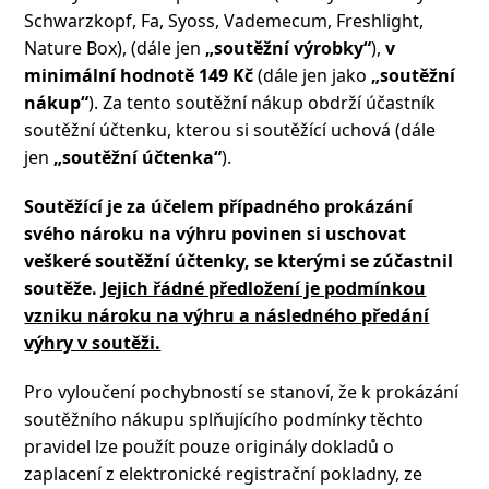
Schwarzkopf, Fa, Syoss, Vademecum, Freshlight,
Nature Box), (dále jen
„soutěžní výrobky“
),
v
minimální hodnotě 149 Kč
(dále jen jako
„soutěžní
nákup“
). Za tento soutěžní nákup obdrží účastník
soutěžní účtenku, kterou si soutěžící uchová (dále
jen
„soutěžní účtenka“
).
Soutěžící je za účelem případného prokázání
svého nároku na výhru povinen si uschovat
veškeré soutěžní účtenky, se kterými se zúčastnil
soutěže.
Jejich řádné předložení je podmínkou
vzniku nároku na výhru a následného předání
výhry v soutěži.
Pro vyloučení pochybností se stanoví, že k prokázání
soutěžního nákupu splňujícího podmínky těchto
pravidel lze použít pouze originály dokladů o
zaplacení z elektronické registrační pokladny, ze