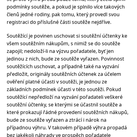
podmínky soutěže, a pokud je splnilo více takových
členů jedné rodiny, pak tomu, který provedl svou
registraci do příslušné části soutěže nejdříve.
Soutěžící je povinen uschovat si soutěžní účtenky ke
všem soutěžním nákupům, s nimiž se do soutěže
zapojil; nedoloží-li na výzvu pořadatele, byť jen
jedinou z nich, bude ze soutěže vyřazen. Povinnost
soutěžících uschovat, a případně také na vyzvání
předložit, originály soutěžních účtenek za účelem
ověření platné účasti v soutěži, je jednou ze
základních podmínek účasti v této soutěži. Pokud
soutěžící nepředloží na vyzvání pořadateli veškeré
soutěžní účtenky, se kterými se účastnil soutěže a
které prokazují řádné provedení soutěžních nákupů,
bude ze soutěže vyřazen a ztrácí i nárok na
případnou výhru. V takovém případě výhra propadá
bez jakékoli náhrady ve prospěch pořadatele