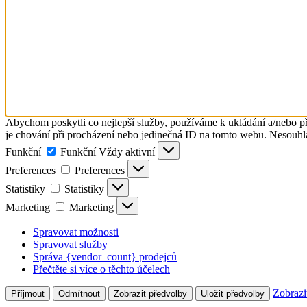
Abychom poskytli co nejlepší služby, používáme k ukládání a/nebo př
je chování při procházení nebo jedinečná ID na tomto webu. Nesouhlas
Funkční
Funkční
Vždy aktivní
Preferences
Preferences
Statistiky
Statistiky
Marketing
Marketing
Spravovat možnosti
Spravovat služby
Správa {vendor_count} prodejců
Přečtěte si více o těchto účelech
Zobrazi
Příjmout
Odmítnout
Zobrazit předvolby
Uložit předvolby